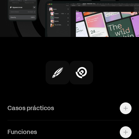
Casos prácticos
Logos
Funciones
Crea anuncios eficaces