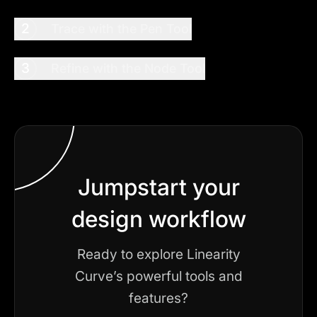
2
Trace with the Pen Tool
3
Refine with the Node Tool
Jumpstart your
design workflow
Ready to explore Linearity
Curve’s powerful tools and
features?