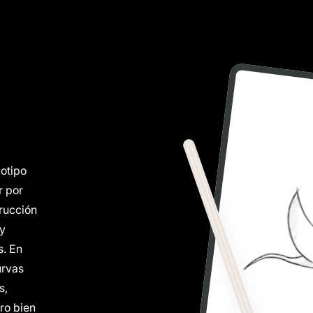
otipo
r por
rucción
 y
s. En
urvas
s,
ro bien