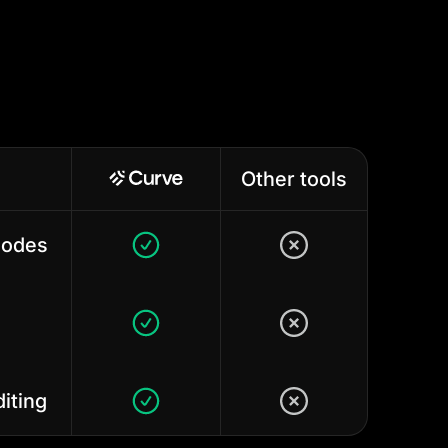
Other tools
modes
diting