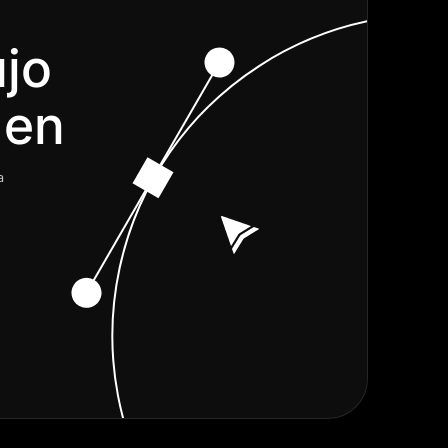
ujo
a