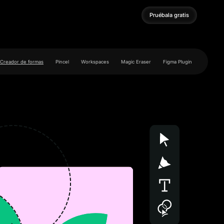
Pruébala gratis
Pruébala gratis
Creador de formas
Pincel
Workspaces
Magic Eraser
Figma Plugin