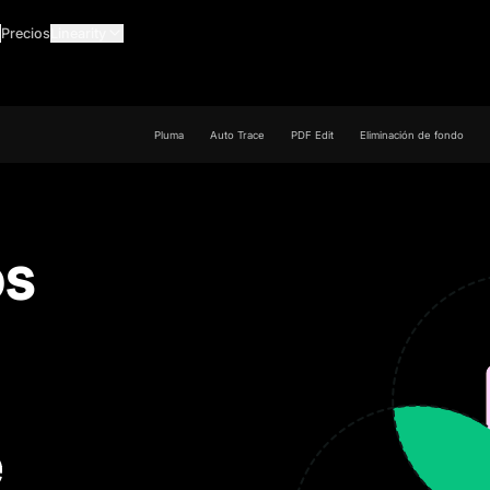
Precios
Linearity
Pluma
Auto Trace
PDF Edit
Eliminación de fondo
os
e