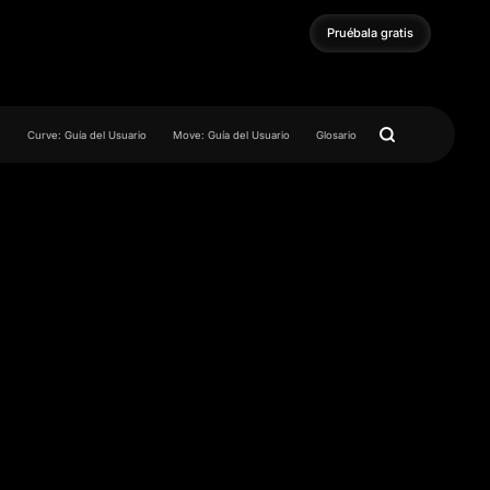
Pruébala gratis
Pruébala gratis
e
Curve: Guía del Usuario
Move: Guía del Usuario
Glosario