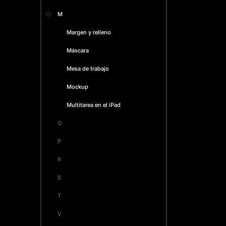
M
Margen y relleno
Máscara
Mesa de trabajo
Mockup
Multitarea en el iPad
O
P
R
S
T
V