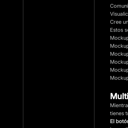
Comuniq
Visuali
Cree un
Estos s
Mockup
Mockups
Mockup
Mockup
Mockup
Mockup
Mult
Mientra
tienes 
El botó