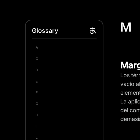
M
Glossary
A
C
Marg
D
Los tér
E
vacío a
element
F
La apli
G
del con
H
demasia
I
L