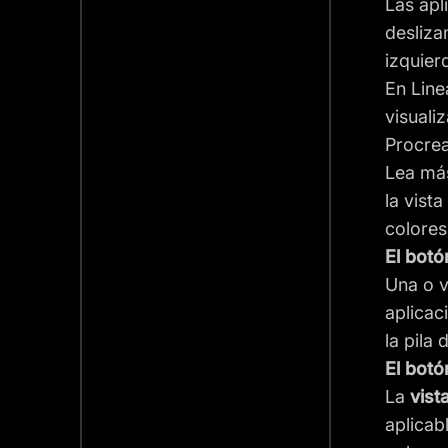
Las apl
desliza
izquierd
En Line
visuali
Procrea
Lea más
la vist
colores
El botó
Una o v
aplicac
la pila
El botó
La
vist
aplicab