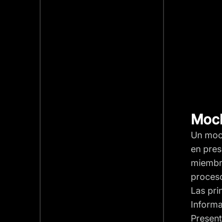
Moc
Un mock
en pres
miembro
proceso
Las pri
Informa
Present