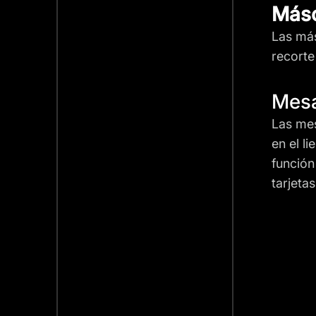
Más
Las más
recorte
Mesa
Las mes
en el l
función
tarjetas