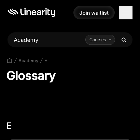
Join waitlist
Join waitlist
Academy
Courses
Academy
E
Glossary
E