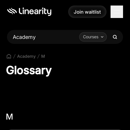
Join waitlist
Join waitlist
Academy
Courses
Academy
M
Glossary
M